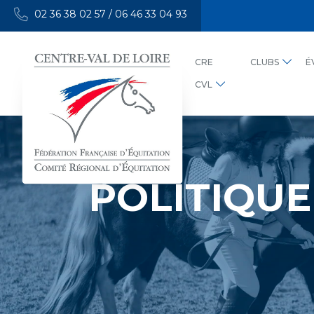
02 36 38 02 57
/
06 46 33 04 93
CRE
CLUBS
É
CVL
POLITIQUE