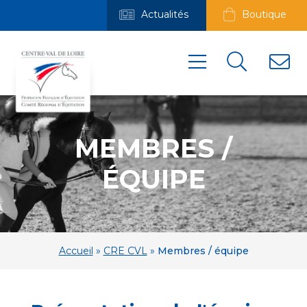
Actualités
Boutique
MEMBRES /
ÉQUIPE
Accueil
»
CRE CVL
»
Membres / équipe