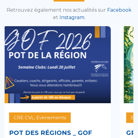
Retrouvez également nos actualités sur
Facebook
et
Instagram
.
Evènements
C
GRAND RÉGIONAL DE
J