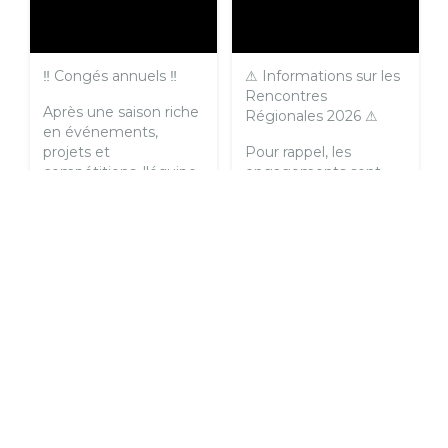
‼ Congés annuels ‼
⚠ Informations sur les
Rencontres
Après une saison riche
Régionales 2026 ⚠
en événements,
projets et
Pour rappel, les
compétitions, l'équipe
engagements sont
salariée s'accorde une
ouverts pour toutes
pause bien méritée
les épreuves des 12 et
durant le mois d'août.
13 Septembre 🎉
🆕
📅 Les bureaux...
Nouveauté en 2026 🆕
...
Cre Cvl
Cre Cvl
Cre Cvl
Hier
Cre Cvl
Août 5
6
2
1
6
2
2
FACEBOOK
FACEBOOK