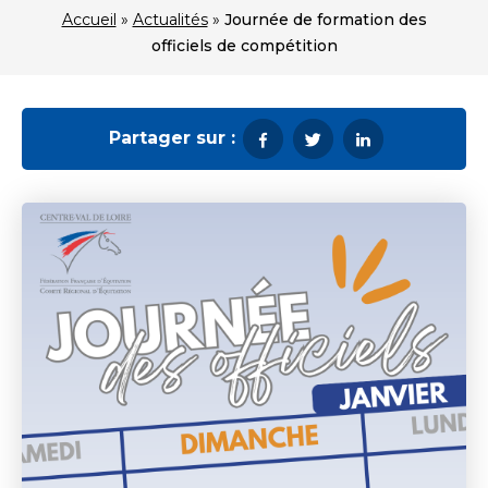
Accueil
»
Actualités
»
Journée de formation des
officiels de compétition
Partager sur :