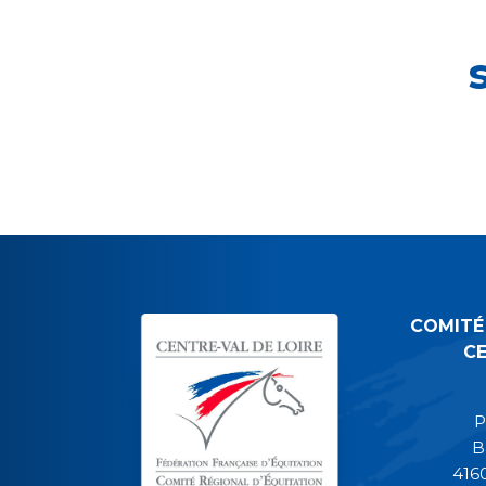
COMITÉ
CE
P
B
416