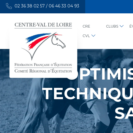
02 36 38 02 57
/
06 46 33 04 93
CRE
CLUBS
É
CVL
OPTIMI
TECHNIQU
S