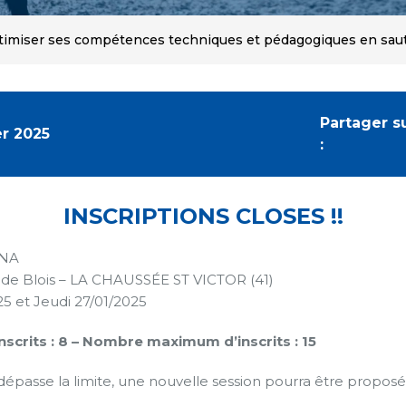
imiser ses compétences techniques et pédagogiques en saut
Partager s
er 2025
:
INSCRIPTIONS CLOSES !!
YNA
 de Blois – LA CHAUSSÉE ST VICTOR (41)
25 et Jeudi 27/01/2025
crits : 8 –
Nombre maximum d’inscrits : 15
 dépasse la limite, une nouvelle session pourra être proposé