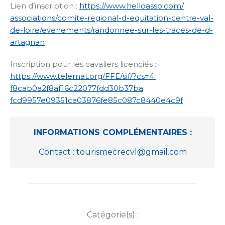
Lien d’inscription :
https://www.helloasso.com/
associations/comite-regional-
d-equitation-centre-val-
de-
loire/evenements/randonnee-
sur-les-traces-de-d-
artagnan
Inscription pour les cavaliers licenciés :
https://www.telemat.org/FFE/
sif/?cs=4.
f8cab0a2f8af16c22077fdd30b37ba
fcd9957e09351ca03876fe85c087c8
440e4c9f
INFORMATIONS COMPLÉMENTAIRES :
Contact : tourismecrecvl@gmail.com
Catégorie(s) :